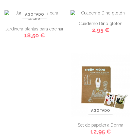
AGOTADO
Cuaderno Dino glotón
Jardinera plantas para cocinar
2,95 €
18,50 €
AGOTADO
Set de papelería Donna
12,95 €
Wilson