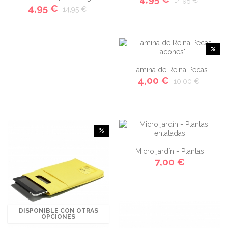
14,95 €
4,95 €
14,95 €
%
Lámina de Reina Pecas
4,00 €
10,00 €
'Tacones'
%
Micro jardín - Plantas
7,00 €
enlatadas
DISPONIBLE CON OTRAS
OPCIONES