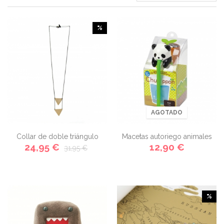
%
AGOTADO
Collar de doble triángulo
Macetas autoriego animales
24,95 €
12,90 €
31,95 €
Chuppon
%