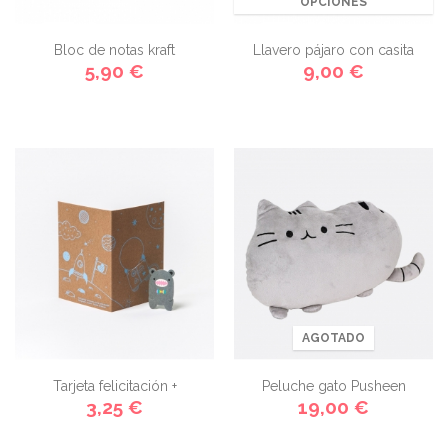
OPCIONES
Bloc de notas kraft
Llavero pájaro con casita
5,90 €
9,00 €
marcapáginas
AGOTADO
Tarjeta felicitación +
Peluche gato Pusheen
3,25 €
19,00 €
marcapáginas