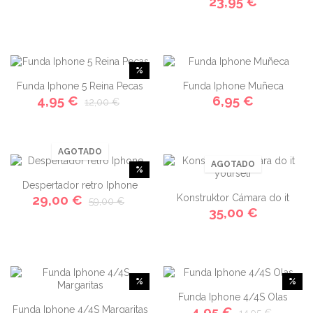
23,95 €
%
Funda Iphone 5 Reina Pecas
Funda Iphone Muñeca
4,95 €
6,95 €
12,00 €
AGOTADO
AGOTADO
%
Despertador retro Iphone
29,00 €
Konstruktor Cámara do it
59,00 €
35,00 €
yourself
%
%
Funda Iphone 4/4S Olas
Funda Iphone 4/4S Margaritas
4,95 €