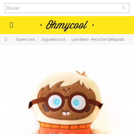
MENU
Super cool
Juguetes cool
Lyle Bean -Peluche Gafapasta