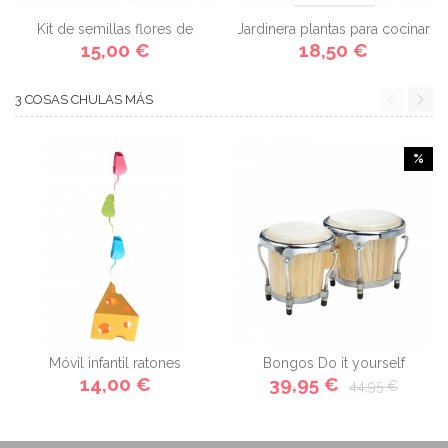
Kit de semillas flores de
Jardinera plantas para cocinar
15,00 €
campo
18,50 €
3 COSAS CHULAS MÁS
%
Móvil infantil ratones
Bongos Do it yourself
14,00 €
39,95 €
44,95 €