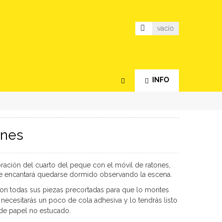
vacío
INFO
ones
oración del cuarto del peque con el móvil de ratones,
le encantará quedarse dormido observando la escena
.
t con todas sus piezas precortadas para que lo montes
ecesitarás un poco de cola adhesiva y lo tendrás listo
 de papel no estucado.