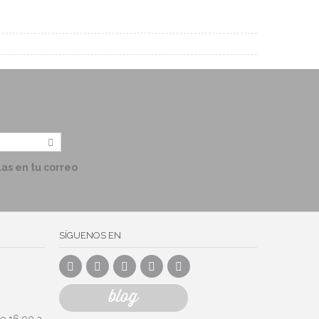
las en tu correo
SÍGUENOS EN
blog