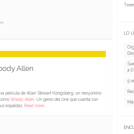
Tweet
rs
LO Ú
Org
Des
Sue
oody Allen
a D
5 r
Rec
va película de Allan Stewart Königsberg, un neoyorkino
s como
Woody Allen
. Un genio del cine que cuenta con
Más
sus espaldas.
Read more…
ENC