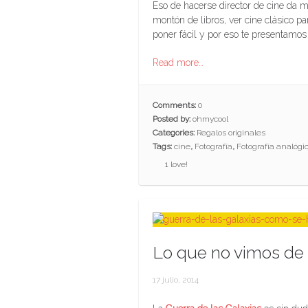
Eso de hacerse director de cine da m
montón de libros, ver cine clásico p
poner fácil y por eso te presentamos
Read more…
Comments:
0
Posted by:
ohmycool
Categories:
Regalos originales
Tags:
cine
,
Fotografía
,
Fotografía analógi
1
love!
Lo que no vimos de l
17 julio, 2014