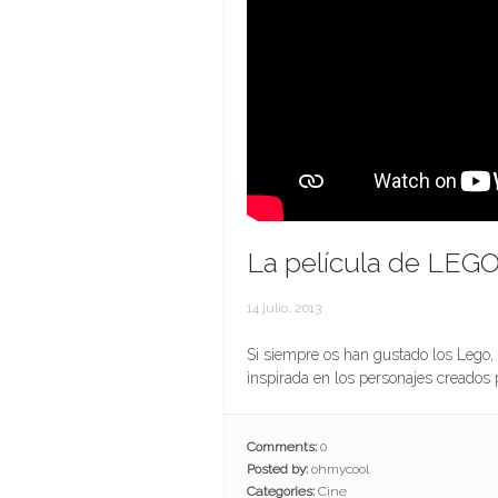
La película de LEG
14 julio, 2013
Si siempre os han gustado los Lego, 
inspirada en los personajes creados 
Comments:
0
Posted by:
ohmycool
Categories:
Cine