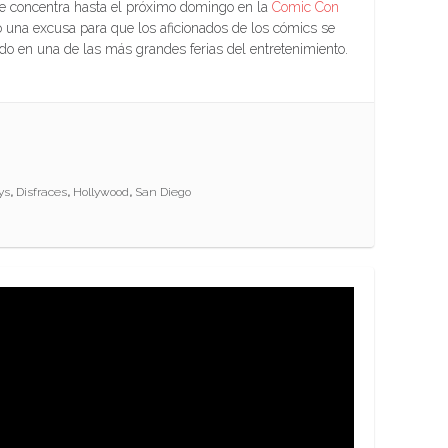
 se concentra hasta el próximo domingo en la
Comic Con
 una excusa para que los aficionados de los cómics se
ido en una de las más grandes ferias del entretenimiento.
ys
,
Disfraces
,
Hollywood
,
San Diego