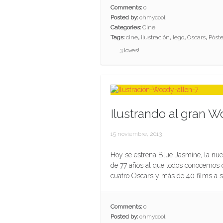
Comments:
0
Posted by:
ohmycool
Categories:
Cine
Tags:
cine
,
ilustración
,
lego
,
Oscars
,
Póste
3
loves!
Ilustrando al gran W
15 noviembre, 2013
Hoy se estrena Blue Jasmine, la nue
de 77 años al que todos conocemo
cuatro Oscars y más de 40 films a 
Comments:
0
Posted by:
ohmycool