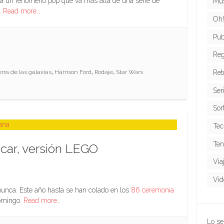
a un fenómeno pop que va más allá de una serie de
Mús
.
Read more…
Oh!
Pub
Reg
Ret
rra de las galaxias
,
Harrison Ford
,
Rodaje
,
Star Wars
Ser
Sor
Tec
Ten
scar, versión LEGO
Via
Vid
nca. Este año hasta se han colado en los
86 ceremonia
omingo.
Read more…
Lo se