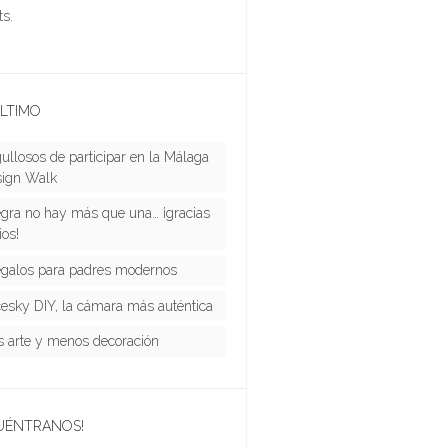
s.
LTIMO
ullosos de participar en la Málaga
ign Walk
gra no hay más que una… ¡gracias
ios!
egalos para padres modernos
esky DIY, la cámara más auténtica
 arte y menos decoración
UÉNTRANOS!