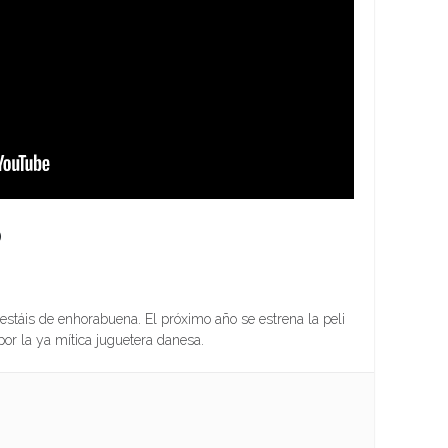
O
estáis de enhorabuena. El próximo año se estrena la peli
por la ya mítica juguetera danesa.