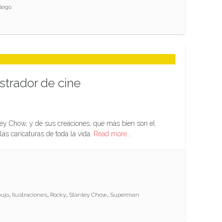
lego
strador de cine
ey Chow, y de sus creaciones, que más bien son el
as caricaturas de toda la vida.
Read more…
bujo
,
Ilustraciones
,
Rocky
,
Stanley Chow
,
Superman