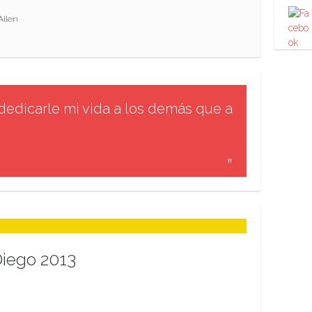
Allen
dedicarle mi vida a los demás que a
iego 2013