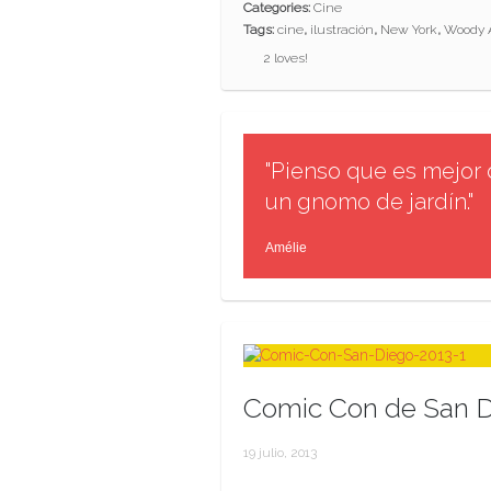
Categories:
Cine
Tags:
cine
,
ilustración
,
New York
,
Woody 
2
loves!
"Pienso que es mejor 
un gnomo de jardín."
Amélie
Comic Con de San D
19 julio, 2013