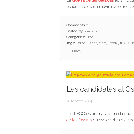
La
Guerra de las Galaxias
es sin dud
películas o de un movimiento freakie
Comments:
0
Posted by:
ohmycool
Categories:
Cine
Tags:
Carrie Fisher
,
cine
,
Freaki
,
friki
,
Gue
1
love!
Las candidatas al O
28 febrero, 2014
Los LEGO están más de moda que nu
de los Oscars
que se celebra este d