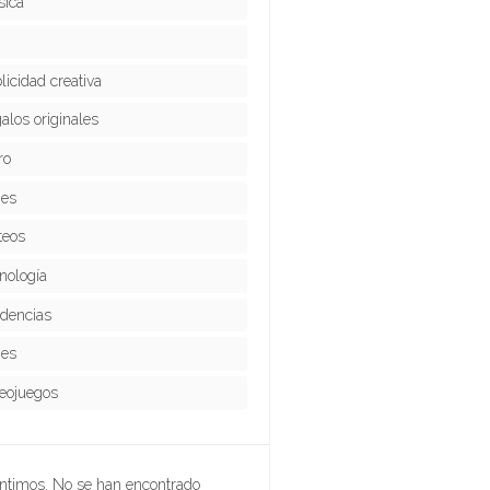
ica
licidad creativa
alos originales
ro
ies
teos
nología
dencias
jes
eojuegos
ntimos. No se han encontrado