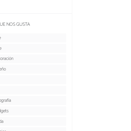
UE NOS GUSTA
e
e
oración
eño
ografía
gets
da