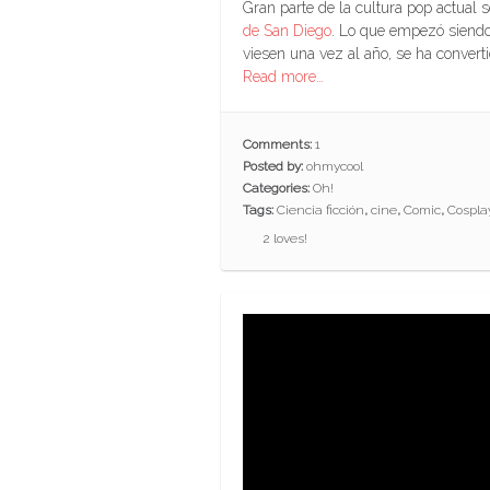
Gran parte de la cultura pop actual
de San Diego
. Lo que empezó siendo
viesen una vez al año, se ha convert
Read more…
Comments:
1
Posted by:
ohmycool
Categories:
Oh!
Tags:
Ciencia ficción
,
cine
,
Comic
,
Cospla
2
loves!