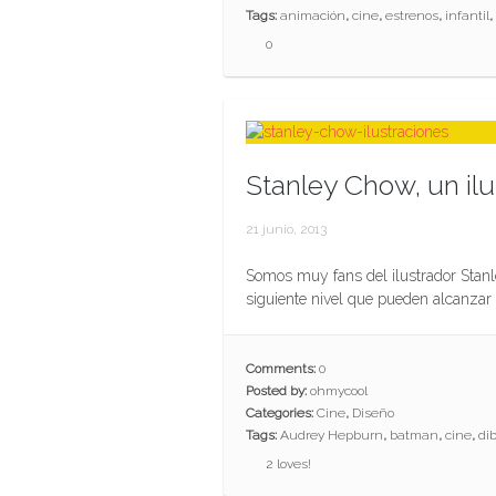
Tags:
animación
,
cine
,
estrenos
,
infantil
,
0
Stanley Chow, un ilu
21 junio, 2013
Somos muy fans del ilustrador Stanl
siguiente nivel que pueden alcanzar l
Comments:
0
Posted by:
ohmycool
Categories:
Cine
,
Diseño
Tags:
Audrey Hepburn
,
batman
,
cine
,
di
2
loves!