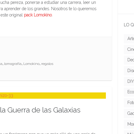
ucha pereza, ponerse a estudiar una carrera, leer un
ara aprender de los grandes. Nosotros te lo queremos
 este original
pack Lomokino
.
LO Q
Art
Cin
Dec
ca
,
lomografía
,
Lomokino
,
regalos
Dis
DIY
Eco
Fot
a Guerra de las Galaxias
Gad
Mo