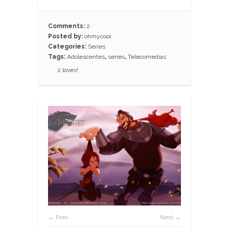
Comments:
2
Posted by:
ohmycool
Categories:
Series
Tags:
Adolescentes
,
series
,
Telecomedias
2
loves!
← Prev
Next →