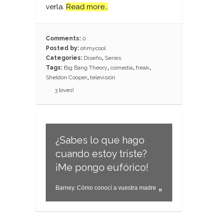
verla.
Read more…
Comments:
0
Posted by:
ohmycool
Categories:
Diseño
,
Series
Tags:
Big Bang Theory
,
comedia
,
freak
,
Sheldon Cooper
,
televisión
3
loves!
¿Sabes lo que hago
cuando estoy triste?
¡Me pongo eufórico!
Barney. Cómo conocí a vuestra madre