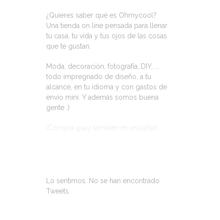
¿Quieres saber qué es Ohmycool?
Una tienda on line pensada para llenar
tu casa, tu vida y tus ojos de las cosas
que te gustan.
Moda, decoración, fotografía, DIY, ...
todo impregnado de diseño, a tu
alcance, en tu idioma y con gastos de
envío mini. Y además somos buena
gente ;)
¡Compra guay también en español!
ÚLTIMOS TWEETS
Lo sentimos. No se han encontrado
Tweets.