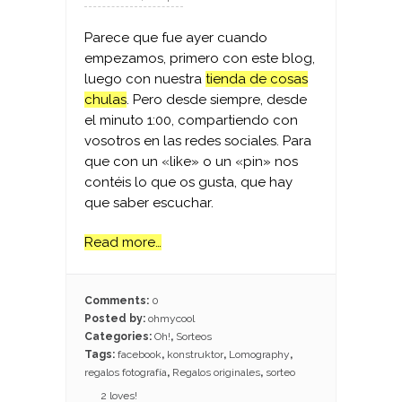
Parece que fue ayer cuando
empezamos, primero con este blog,
luego con nuestra
tienda de cosas
chulas
. Pero desde siempre, desde
el minuto 1:00, compartiendo con
vosotros en las redes sociales. Para
que con un «like» o un «pin» nos
contéis lo que os gusta, que hay
que saber escuchar.
Read more…
Comments:
0
Posted by:
ohmycool
Categories:
Oh!
,
Sorteos
Tags:
facebook
,
konstruktor
,
Lomography
,
regalos fotografía
,
Regalos originales
,
sorteo
2
loves!