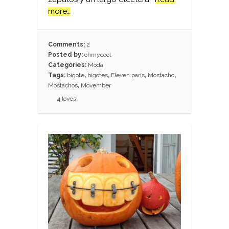
more…
Comments:
2
Posted by:
ohmycool
Categories:
Moda
Tags:
bigote
,
bigotes
,
Eleven paris
,
Mostacho
,
Mostachos
,
Movember
4
loves!