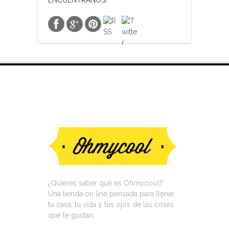
VISITA NUESTRA TIENDA ON LINE
¿Quieres saber qué es Ohmycool?
Una tienda on line pensada para llenar
tu casa, tu vida y tus ojos de las cosas
que te gustan.