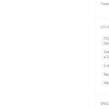
Tweet
LO Ú
Org
Des
Sue
a D
5 r
Rec
Más
ENC