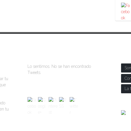
ÚLTIMOS TWEETS
SOB
Lo sentimos. No se han encontrado
So
Tweets.
Con
ar tu
 que
La 
todo
en tu