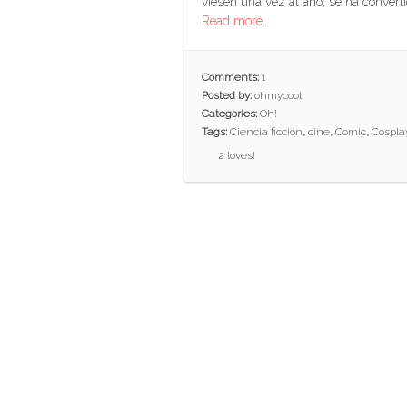
viesen una vez al año, se ha convert
Read more…
Comments:
1
Posted by:
ohmycool
Categories:
Oh!
Tags:
Ciencia ficción
,
cine
,
Comic
,
Cospla
2
loves!