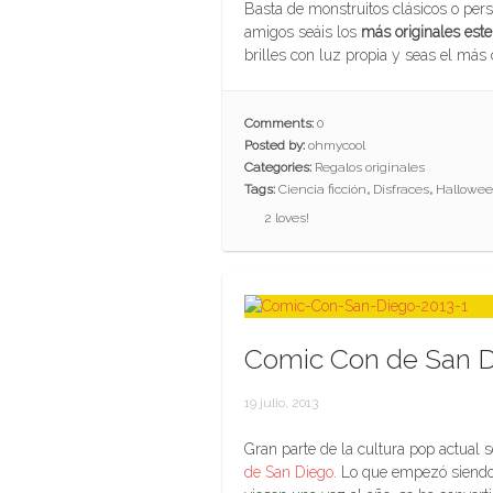
Basta de monstruitos clásicos o perso
amigos seáis los
más originales est
brilles con luz propia y seas el más c
Comments:
0
Posted by:
ohmycool
Categories:
Regalos originales
Tags:
Ciencia ficción
,
Disfraces
,
Hallowe
2
loves!
Comic Con de San D
19 julio, 2013
Gran parte de la cultura pop actual
de San Diego
. Lo que empezó siendo