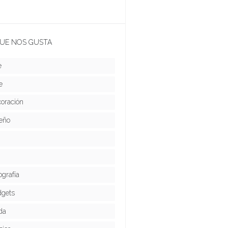
UE NOS GUSTA
e
e
oración
eño
ografía
gets
da