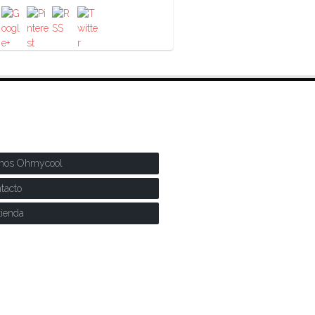
RE NOSOTROS
mos Ohmycool
tacto
tienda