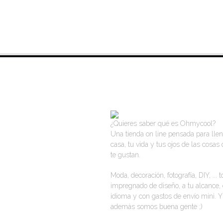
VISITA NUESTRA TIENDA ON LINE
¿Quieres saber qué es Ohmycool?
Una tienda on line pensada para llen
casa, tu vida y tus ojos de las cosas
te gustan.
Moda, decoración, fotografía, DIY, ... 
impregnado de diseño, a tu alcance, 
idioma y con gastos de envío mini. Y
además somos buena gente ;)