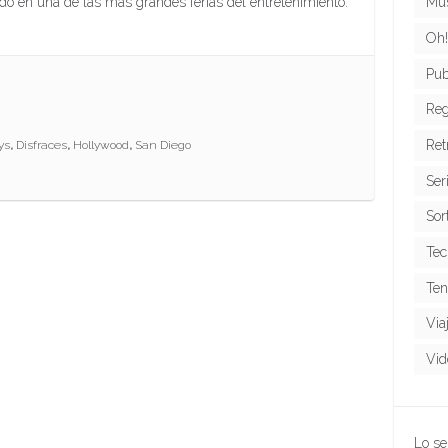
ido en una de las más grandes ferias del entretenimiento.
Mús
Oh!
Pub
Reg
Ret
ys
,
Disfraces
,
Hollywood
,
San Diego
Ser
Sor
Tec
Ten
Via
Vid
Lo se