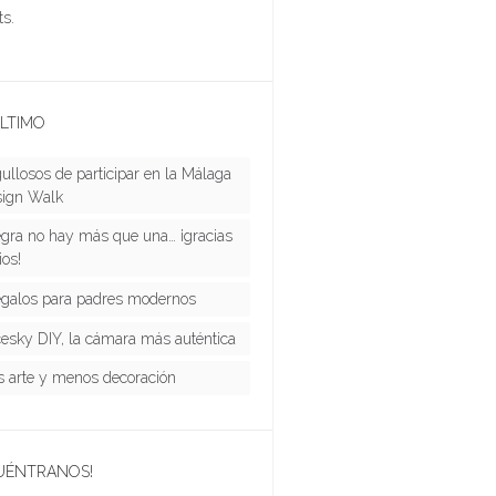
s.
LTIMO
ullosos de participar en la Málaga
ign Walk
gra no hay más que una… ¡gracias
ios!
egalos para padres modernos
esky DIY, la cámara más auténtica
 arte y menos decoración
UÉNTRANOS!