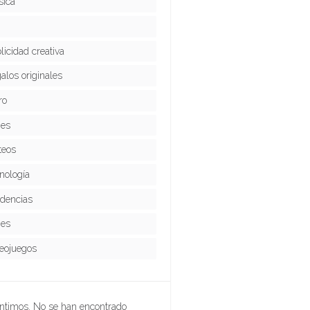
ica
licidad creativa
alos originales
ro
ies
teos
nología
dencias
jes
eojuegos
ntimos. No se han encontrado