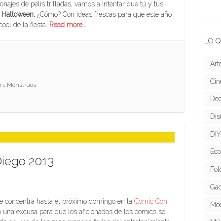
najes de pelis trilladas, vamos a intentar que tú y tus
e Halloween.
¿Cómo? Con ideas frescas para que este año
ool de la fiesta.
Read more…
LO Q
Art
Cin
en
,
Monstruos
Dec
Dis
DIY
Eco
iego 2013
Fot
Gad
 se concentra hasta el próximo domingo en la
Comic Con
Mo
 una excusa para que los aficionados de los cómics se