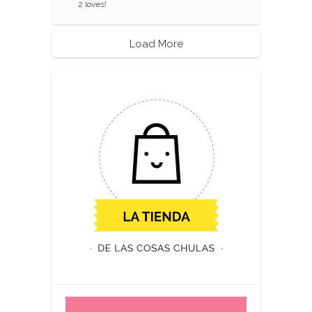
2
loves!
Load More