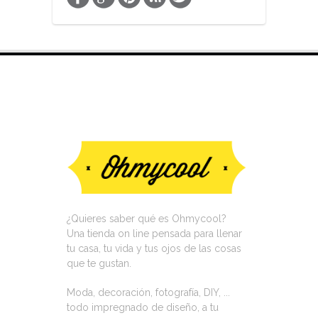
VISITA NUESTRA TIENDA ON LINE
¿Quieres saber qué es Ohmycool?
Una tienda on line pensada para llenar
tu casa, tu vida y tus ojos de las cosas
que te gustan.
Moda, decoración, fotografía, DIY, ...
todo impregnado de diseño, a tu