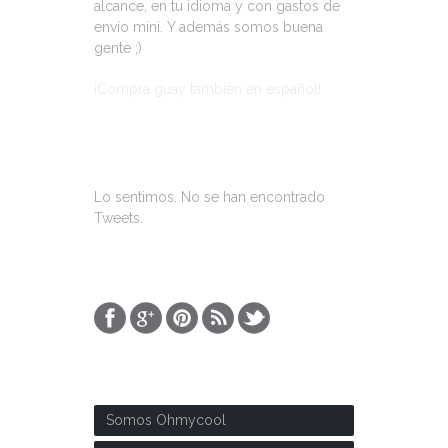
alcance, en tu idioma y con gastos de
envío mini. Y además somos buena
gente ;)
¡Compra guay también en español!
ÚLTIMOS TWEETS
Lo sentimos. No se han encontrado
Tweets.
SOBRE NOSOTROS
Somos Ohmycool