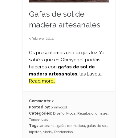
Gafas de sol de
madera artesanales
5 febrero, 2014
Os presentamos una exquisitez. Ya
sabéis que en Ohmycool podéis
haceros con
gafas de sol de
madera artesanales
, las Laveta.
Read more…
Comments:
0
Posted by:
ohmycool
Categories:
Diseño
,
Moda
,
Regalos originales
,
Tendencias
Tags:
artesanal
,
gafas de madera
,
gafas de sol
,
hipster
,
Moda
,
Tendencias