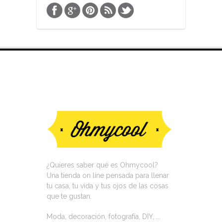
VISITA NUESTRA TIENDA ON LINE
¿Quieres saber qué es Ohmycool?
Una tienda on line pensada para llenar
tu casa, tu vida y tus ojos de las cosas
que te gustan.
Moda, decoración, fotografía, DIY, ...