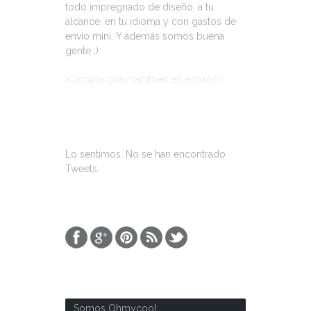
todo impregnado de diseño, a tu
alcance, en tu idioma y con gastos de
envío mini. Y además somos buena
gente ;)
¡Compra guay también en español!
ÚLTIMOS TWEETS
Lo sentimos. No se han encontrado
Tweets.
SOBRE NOSOTROS
Somos Ohmycool