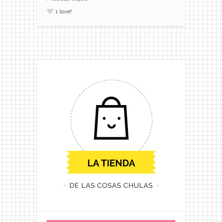
1
love!