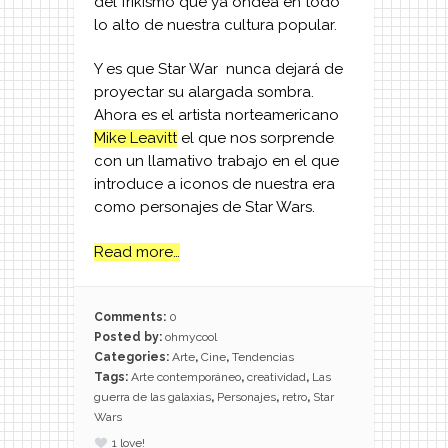
del frikismo que ya ondea en todo
lo alto de nuestra cultura popular.
Y es que Star War nunca dejará de
proyectar su alargada sombra.
Ahora es el artista norteamericano
Mike Leavitt
el que nos sorprende
con un llamativo trabajo en el que
introduce a iconos de nuestra era
como personajes de Star Wars.
Read more…
Comments:
0
Posted by:
ohmycool
Categories:
Arte
,
Cine
,
Tendencias
Tags:
Arte contemporáneo
,
creatividad
,
Las
guerra de las galaxias
,
Personajes
,
retro
,
Star
Wars
1
love!