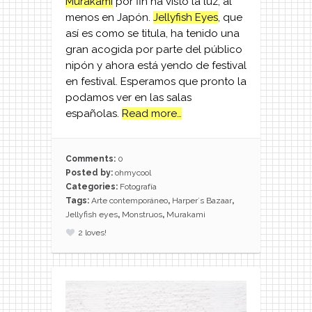
Murakami
por fin ha visto la luz, al
menos en Japón.
Jellyfish Eyes
, que
así es como se titula, ha tenido una
gran acogida por parte del público
nipón y ahora está yendo de festival
en festival. Esperamos que pronto la
podamos ver en las salas
españolas.
Read more…
Comments:
0
Posted by:
ohmycool
Categories:
Fotografía
Tags:
Arte contemporáneo
,
Harper´s Bazaar
,
Jellyfish eyes
,
Monstruos
,
Murakami
2
loves!