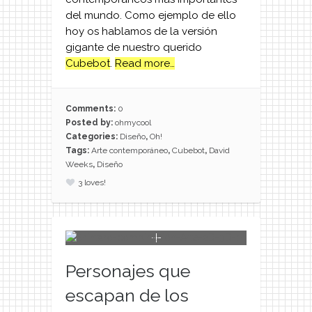
del mundo. Como ejemplo de ello
hoy os hablamos de la versión
gigante de nuestro querido
Cubebot
.
Read more…
Comments:
0
Posted by:
ohmycool
Categories:
Diseño
,
Oh!
Tags:
Arte contemporáneo
,
Cubebot
,
David
Weeks
,
Diseño
3
loves!
Personajes que
escapan de los