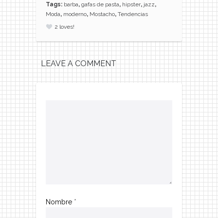
Tags:
barba
,
gafas de pasta
,
hipster
,
jazz
,
Moda
,
moderno
,
Mostacho
,
Tendencias
2
loves!
LEAVE A COMMENT
Nombre
*