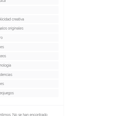
ica
licidad creativa
alos originales
ro
ies
teos
nología
dencias
jes
eojuegos
ntimos. No se han encontrado