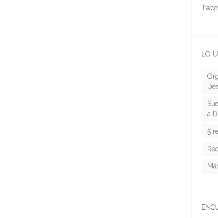
Tweet
LO Ú
Org
Des
Sue
a D
5 r
Rec
Más
ENC