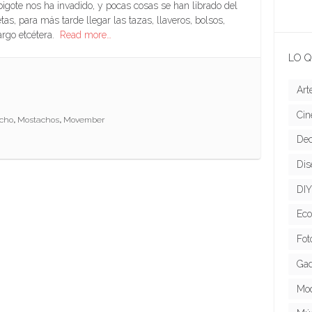
igote nos ha invadido, y pocas cosas se han librado del
, para más tarde llegar las tazas, llaveros, bolsos,
argo etcétera.
Read more…
LO Q
Art
Cin
cho
,
Mostachos
,
Movember
Dec
Dis
DIY
Eco
Fot
Gad
Mo