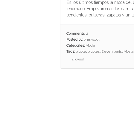
En los últimos tiempos la moda del b
fenómeno. Empezaron en las camisetas
pendientes, pulseras, zapatos y un l
Comments:
2
Posted by:
ohmycool
Categories:
Moda
Tags:
bigote
,
bigotes
,
Eleven paris
,
Mosta
4
loves!