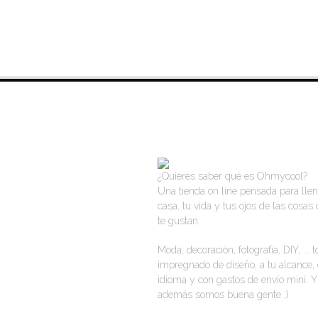
VISITA NUESTRA TIENDA ON LINE
¿Quieres saber qué es Ohmycool?
Una tienda on line pensada para llen
casa, tu vida y tus ojos de las cosas
te gustan.
Moda, decoración, fotografía, DIY, ... 
impregnado de diseño, a tu alcance, 
idioma y con gastos de envío mini. Y
además somos buena gente ;)