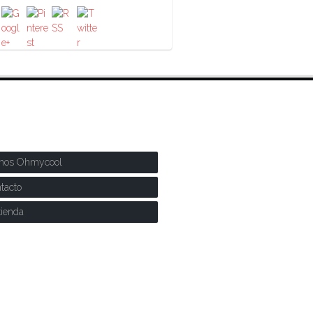
RE NOSOTROS
mos Ohmycool
tacto
tienda