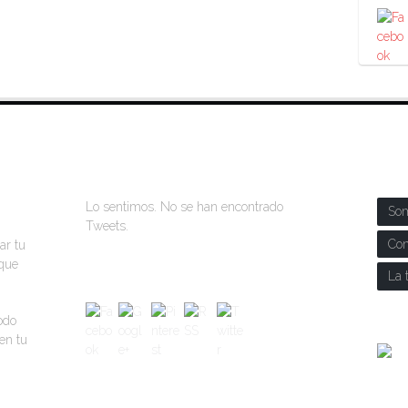
ÚLTIMOS TWEETS
SOB
Lo sentimos. No se han encontrado
So
Tweets.
Con
ar tu
 que
La 
todo
en tu