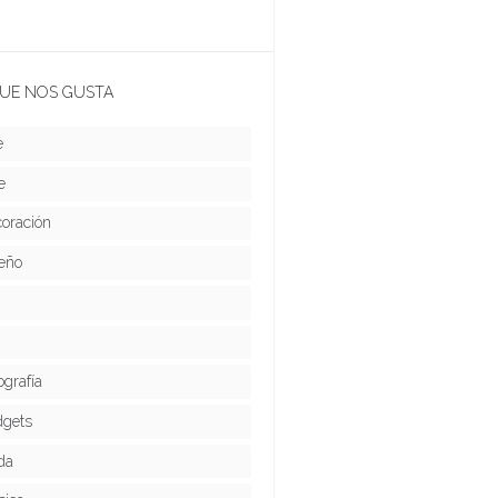
UE NOS GUSTA
e
e
oración
eño
ografía
gets
da