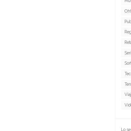
Mús
Oh!
Pub
Reg
Ret
Ser
Sor
Tec
Ten
Via
Vid
Lo se