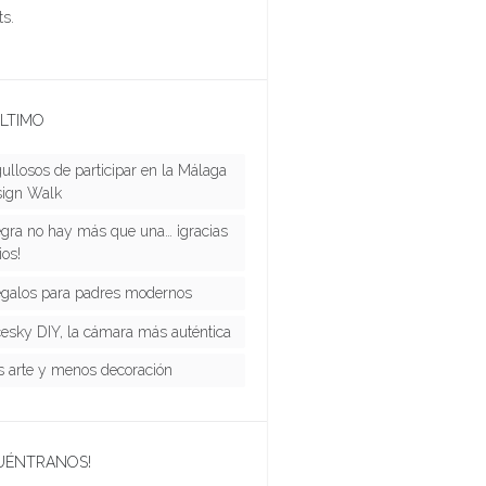
s.
LTIMO
ullosos de participar en la Málaga
ign Walk
gra no hay más que una… ¡gracias
ios!
egalos para padres modernos
esky DIY, la cámara más auténtica
 arte y menos decoración
UÉNTRANOS!