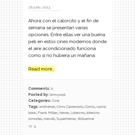
26 julio, 2013
Ahora con el calorcito y el fin de
semana se presentan varias
opciones. Entre ellas ver una buena
peli en estos cines modernos donde
el aire acondicionado funciona
como si no hubiera un mañana.
Read more…
Comments:
0
Posted by:
ohmycool
Categories:
Cine
Tags:
antihéroe
,
Chris Claremont
,
Comic
,
comic
book
,
Frank Miller
,
héroe
,
Lobezno
,
lobezno
inmortal
,
marvel
,
Superhéroe
,
Wolverine
0