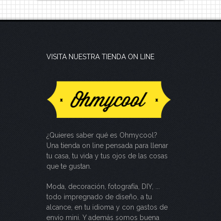
VISITA NUESTRA TIENDA ON LINE
¿Quieres saber qué es Ohmycool?
Una tienda on line pensada para llenar
tu casa, tu vida y tus ojos de las cosas
que te gustan.
Moda, decoración, fotografía, DIY, ...
todo impregnado de diseño, a tu
alcance, en tu idioma y con gastos de
envío mini. Y además somos buena