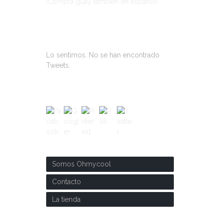
¡Compra guay también en español!
ÚLTIMOS TWEETS
Lo sentimos. No se han encontrado
Tweets.
SOBRE NOSOTROS
Somos Ohmycool
Contacto
La tienda