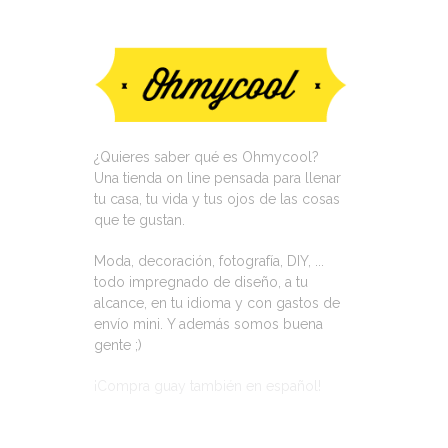
¿Quieres saber qué es Ohmycool?
Una tienda on line pensada para llenar
tu casa, tu vida y tus ojos de las cosas
que te gustan.
Moda, decoración, fotografía, DIY, ...
todo impregnado de diseño, a tu
alcance, en tu idioma y con gastos de
envío mini. Y además somos buena
gente ;)
¡Compra guay también en español!