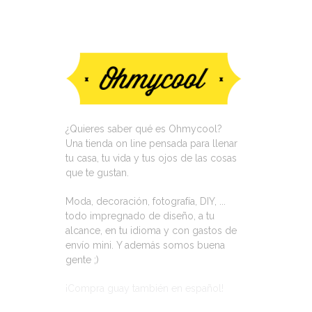
VISITA NUESTRA TIENDA ON LINE
¿Quieres saber qué es Ohmycool?
Una tienda on line pensada para llenar
tu casa, tu vida y tus ojos de las cosas
que te gustan.
Moda, decoración, fotografía, DIY, ...
todo impregnado de diseño, a tu
alcance, en tu idioma y con gastos de
envío mini. Y además somos buena
gente ;)
¡Compra guay también en español!