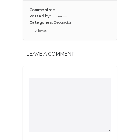
Comments:
0
Posted by:
ohmycool
Categories:
Decoración
2
loves!
LEAVE A COMMENT