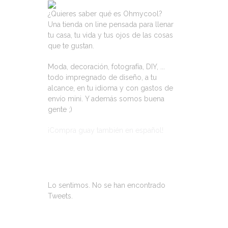
¿Quieres saber qué es Ohmycool?
Una tienda on line pensada para llenar
tu casa, tu vida y tus ojos de las cosas
que te gustan.
Moda, decoración, fotografía, DIY, ...
todo impregnado de diseño, a tu
alcance, en tu idioma y con gastos de
envío mini. Y además somos buena
gente ;)
¡Compra guay también en español!
ÚLTIMOS TWEETS
Lo sentimos. No se han encontrado
Tweets.